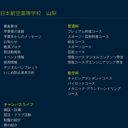
日本航空高等学校 山梨
普通科
募集要項
卒業後の進路
プレミアム特進コース
卒業生からのメッセージ
スポーツ・芸術特進コース
お知らせ
総合コース
教員ブログ
スポーツコース
部活動報告
芸術コース
イベント情報
情報コース デジタルコンテンツ専攻
採用情報
情報コース ITエンジニアリング専攻
デジタルパンフレット
いじめ防止基本方針
航空科
キャビンアテンダントコース
パイロットコース
メカニック･グランドハンドリング
コース
キャンパスライフ
施設・設備
部活・クラブ活動
制服の紹介
寮の紹介