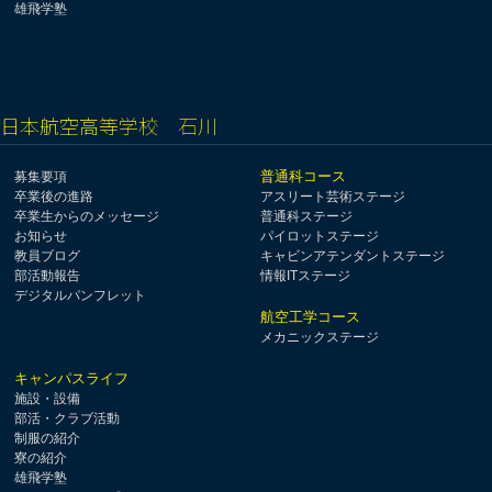
雄飛学塾
日本航空高等学校 石川
普通科コース
募集要項
卒業後の進路
アスリート芸術ステージ
卒業生からのメッセージ
普通科ステージ
お知らせ
パイロットステージ
教員ブログ
キャビンアテンダントステージ
部活動報告
情報ITステージ
デジタルパンフレット
航空工学コース
メカニックステージ
キャンパスライフ
施設・設備
部活・クラブ活動
制服の紹介
寮の紹介
雄飛学塾