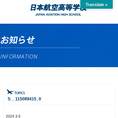
Translate »
S__115089415_0
2024.3.6