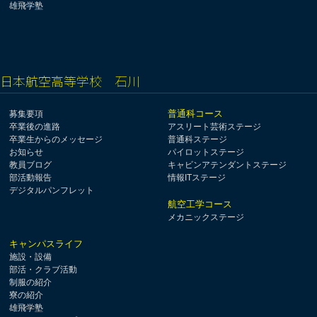
雄飛学塾
日本航空高等学校 石川
普通科コース
募集要項
卒業後の進路
アスリート芸術ステージ
卒業生からのメッセージ
普通科ステージ
お知らせ
パイロットステージ
教員ブログ
キャビンアテンダントステージ
部活動報告
情報ITステージ
デジタルパンフレット
航空工学コース
メカニックステージ
キャンパスライフ
施設・設備
部活・クラブ活動
制服の紹介
寮の紹介
雄飛学塾