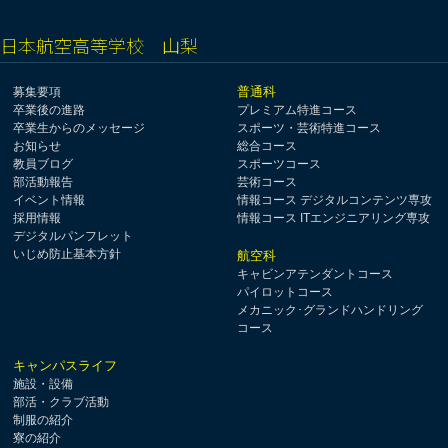
日本航空高等学校 山梨
普通科
募集要項
卒業後の進路
プレミアム特進コース
卒業生からのメッセージ
スポーツ・芸術特進コース
お知らせ
総合コース
教員ブログ
スポーツコース
部活動報告
芸術コース
イベント情報
情報コース デジタルコンテンツ専攻
採用情報
情報コース ITエンジニアリング専攻
デジタルパンフレット
いじめ防止基本方針
航空科
キャビンアテンダントコース
パイロットコース
メカニック･グランドハンドリング
コース
キャンパスライフ
施設・設備
部活・クラブ活動
制服の紹介
寮の紹介