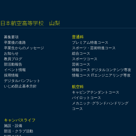
日本航空高等学校 山梨
普通科
募集要項
卒業後の進路
プレミアム特進コース
卒業生からのメッセージ
スポーツ・芸術特進コース
お知らせ
総合コース
教員ブログ
スポーツコース
部活動報告
芸術コース
イベント情報
情報コース デジタルコンテンツ専攻
採用情報
情報コース ITエンジニアリング専攻
デジタルパンフレット
いじめ防止基本方針
航空科
キャビンアテンダントコース
パイロットコース
メカニック･グランドハンドリング
コース
キャンパスライフ
施設・設備
部活・クラブ活動