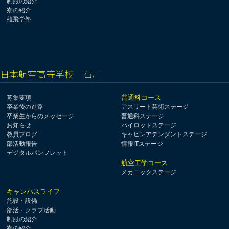
制服の紹介
寮の紹介
雄飛学塾
日本航空高等学校 石川
普通科コース
募集要項
卒業後の進路
アスリート芸術ステージ
卒業生からのメッセージ
普通科ステージ
お知らせ
パイロットステージ
教員ブログ
キャビンアテンダントステージ
部活動報告
情報ITステージ
デジタルパンフレット
航空工学コース
メカニックステージ
キャンパスライフ
施設・設備
部活・クラブ活動
制服の紹介
寮の紹介