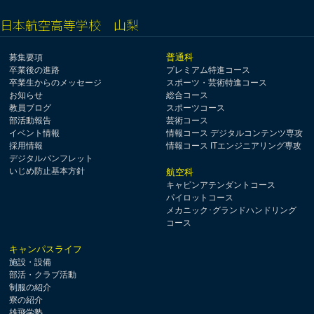
日本航空高等学校 山梨
普通科
募集要項
卒業後の進路
プレミアム特進コース
卒業生からのメッセージ
スポーツ・芸術特進コース
お知らせ
総合コース
教員ブログ
スポーツコース
部活動報告
芸術コース
イベント情報
情報コース デジタルコンテンツ専攻
採用情報
情報コース ITエンジニアリング専攻
デジタルパンフレット
いじめ防止基本方針
航空科
キャビンアテンダントコース
パイロットコース
メカニック･グランドハンドリング
コース
キャンパスライフ
施設・設備
部活・クラブ活動
制服の紹介
寮の紹介
雄飛学塾