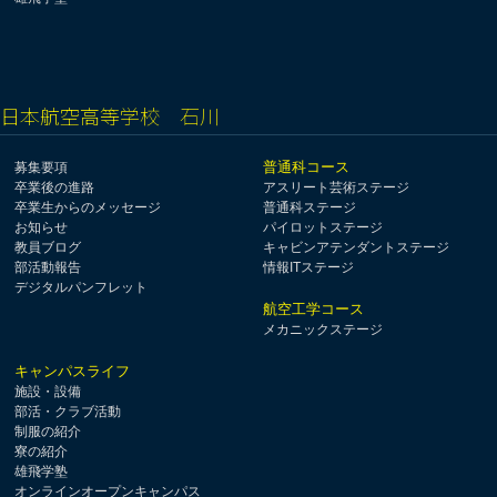
日本航空高等学校 石川
普通科コース
募集要項
卒業後の進路
アスリート芸術ステージ
卒業生からのメッセージ
普通科ステージ
お知らせ
パイロットステージ
教員ブログ
キャビンアテンダントステージ
部活動報告
情報ITステージ
デジタルパンフレット
航空工学コース
メカニックステージ
キャンパスライフ
施設・設備
部活・クラブ活動
制服の紹介
寮の紹介
雄飛学塾
オンラインオープンキャンパス