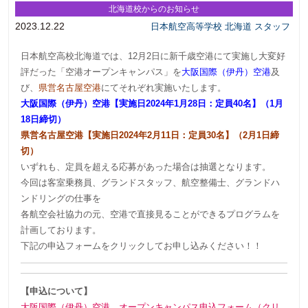
北海道校からのお知らせ
2023.12.22
日本航空高等学校 北海道 スタッフ
日本航空高校北海道では、12月2日に新千歳空港にて実施し大変好
評だった「空港オープンキャンパス」を
大阪国際（伊丹）空港
及
び、
県営名古屋空港
にてそれぞれ実施いたします。
大阪国際（伊丹）空港【実施日2024年1月28日：定員40名】（1月
18日締切）
県営名古屋空港【実施日2024年2月11日：定員30名】（2月1日締
切）
いずれも、定員を超える応募があった場合は抽選となります。
今回は客室乗務員、グランドスタッフ、航空整備士、グランドハ
ンドリングの仕事を
各航空会社協力の元、空港で直接見ることができるプログラムを
計画しております。
下記の申込フォームをクリックしてお申し込みください！！
【申込について】
大阪国際（伊丹）空港、オープンキャンパス申込フォーム（クリ