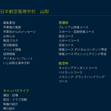
日本航空高等学校 山梨
普通科
募集要項
卒業後の進路
プレミアム特進コース
卒業生からのメッセージ
スポーツ・芸術特進コース
お知らせ
総合コース
教員ブログ
スポーツコース
部活動報告
芸術コース
イベント情報
情報コース デジタルコンテンツ専攻
採用情報
情報コース ITエンジニアリング専攻
デジタルパンフレット
いじめ防止基本方針
航空科
キャビンアテンダントコース
パイロットコース
メカニック･グランドハンドリング
コース
キャンパスライフ
施設・設備
部活・クラブ活動
制服の紹介
寮の紹介