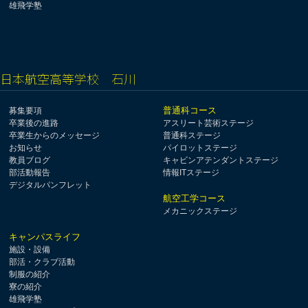
雄飛学塾
日本航空高等学校 石川
普通科コース
募集要項
卒業後の進路
アスリート芸術ステージ
卒業生からのメッセージ
普通科ステージ
お知らせ
パイロットステージ
教員ブログ
キャビンアテンダントステージ
部活動報告
情報ITステージ
デジタルパンフレット
航空工学コース
メカニックステージ
キャンパスライフ
施設・設備
部活・クラブ活動
制服の紹介
寮の紹介
雄飛学塾