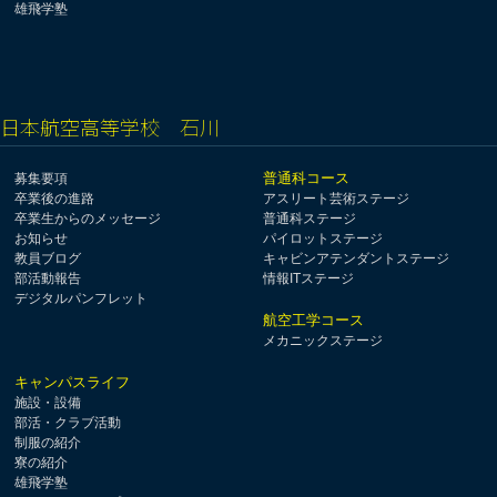
雄飛学塾
日本航空高等学校 石川
普通科コース
募集要項
卒業後の進路
アスリート芸術ステージ
卒業生からのメッセージ
普通科ステージ
お知らせ
パイロットステージ
教員ブログ
キャビンアテンダントステージ
部活動報告
情報ITステージ
デジタルパンフレット
航空工学コース
メカニックステージ
キャンパスライフ
施設・設備
部活・クラブ活動
制服の紹介
寮の紹介
雄飛学塾