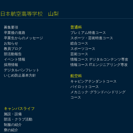
日本航空高等学校 山梨
普通科
募集要項
卒業後の進路
プレミアム特進コース
卒業生からのメッセージ
スポーツ・芸術特進コース
お知らせ
総合コース
教員ブログ
スポーツコース
部活動報告
芸術コース
イベント情報
情報コース デジタルコンテンツ専攻
採用情報
情報コース ITエンジニアリング専攻
デジタルパンフレット
いじめ防止基本方針
航空科
キャビンアテンダントコース
パイロットコース
メカニック･グランドハンドリング
コース
キャンパスライフ
施設・設備
部活・クラブ活動
制服の紹介
寮の紹介