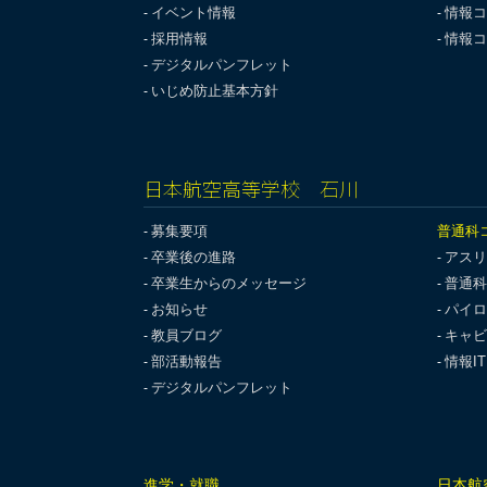
イベント情報
情報コ
採用情報
情報コ
デジタルパンフレット
いじめ防止基本方針
日本航空高等学校 石川
募集要項
普通科
卒業後の進路
アスリ
卒業生からのメッセージ
普通科
お知らせ
パイロ
教員ブログ
キャビ
部活動報告
情報I
デジタルパンフレット
進学・就職
日本航