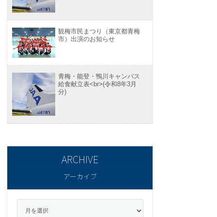
観梅市民まつり（東京都青梅
市）出演のお知らせ
青梅・能登・鴨川キャンパス
給食献立表<br>(令和8年3月
分)
アーカイブ