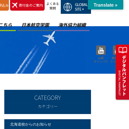
よくある
申込み
寄付金のご案内
Translate »
質問
こちら
日本航空学園
海外協力組織
山梨
能登空港
キャンパス
キャンパス
カテゴリー
北海道校からのお知らせ