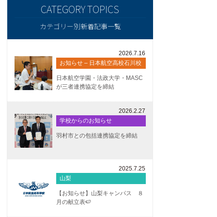
カテゴリー別新着記事一覧
2026.7.16
お知らせ – 日本航空高校石川校
日本航空学園・法政大学・MASC
が三者連携協定を締結
2026.2.27
学校からのお知らせ
羽村市との包括連携協定を締結
2025.7.25
山梨
【お知らせ】山梨キャンパス ８
月の献立表🍉