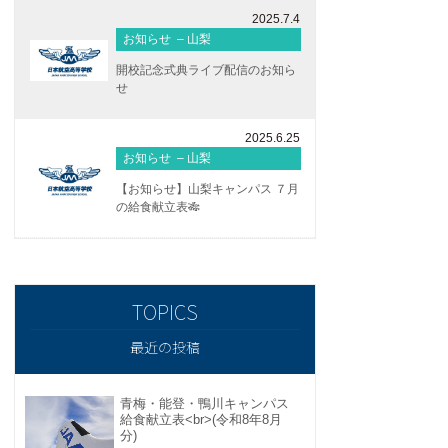
2025.7.4
お知らせ – 山梨
開校記念式典ライブ配信のお知ら
せ
2025.6.25
お知らせ – 山梨
【お知らせ】山梨キャンパス ７月
の給食献立表🎋
最近の投稿
青梅・能登・鴨川キャンパス
給食献立表<br>(令和8年8月
分)