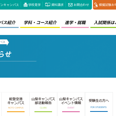
プンキャンパス
学校見学
資料請求
お問合わせ
模擬試験お
パス紹介
学科・コース紹介
進学・就職
入試関係は
ンパス