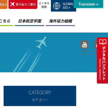
よくある
申込み
寄付金のご案内
Translate »
質問
こちら
日本航空学園
海外協力組織
山梨
能登空港
キャンパス
キャンパス
カテゴリー