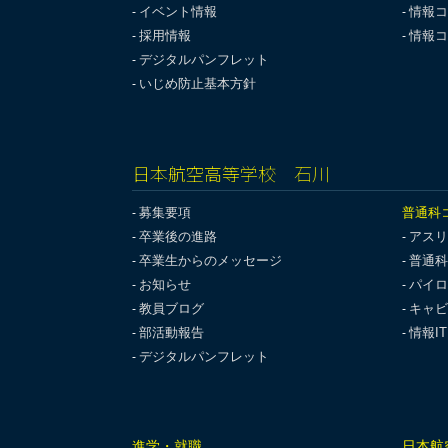
イベント情報
情報コ
採用情報
情報コ
デジタルパンフレット
いじめ防止基本方針
日本航空高等学校 石川
募集要項
普通科
卒業後の進路
アスリ
卒業生からのメッセージ
普通科
お知らせ
パイロ
教員ブログ
キャビ
部活動報告
情報I
デジタルパンフレット
進学・就職
日本航