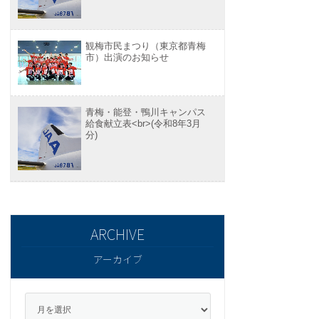
観梅市民まつり（東京都青梅
市）出演のお知らせ
青梅・能登・鴨川キャンパス
給食献立表<br>(令和8年3月
分)
アーカイブ