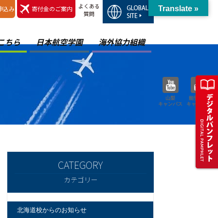
よくある
申込み
寄付金のご案内
Translate »
質問
こちら
日本航空学園
海外協力組織
山梨
能登空港
キャンパス
キャンパス
カテゴリー
北海道校からのお知らせ