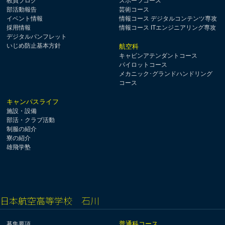
教員ブログ
スポーツコース
部活動報告
芸術コース
イベント情報
情報コース デジタルコンテンツ専攻
採用情報
情報コース ITエンジニアリング専攻
デジタルパンフレット
いじめ防止基本方針
航空科
キャビンアテンダントコース
パイロットコース
メカニック･グランドハンドリング
コース
キャンパスライフ
施設・設備
部活・クラブ活動
制服の紹介
寮の紹介
雄飛学塾
日本航空高等学校 石川
普通科コース
募集要項