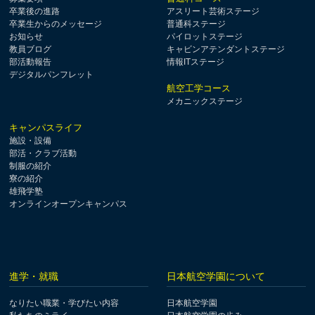
卒業後の進路
アスリート芸術ステージ
卒業生からのメッセージ
普通科ステージ
お知らせ
パイロットステージ
教員ブログ
キャビンアテンダントステージ
部活動報告
情報ITステージ
デジタルパンフレット
航空工学コース
メカニックステージ
キャンパスライフ
施設・設備
部活・クラブ活動
制服の紹介
寮の紹介
雄飛学塾
オンラインオープンキャンパス
進学・就職
日本航空学園について
なりたい職業・学びたい内容
日本航空学園