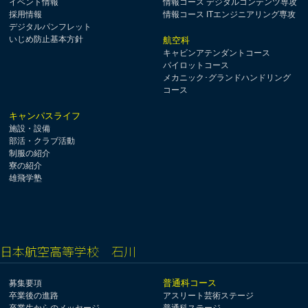
イベント情報
情報コース デジタルコンテンツ専攻
採用情報
情報コース ITエンジニアリング専攻
デジタルパンフレット
いじめ防止基本方針
航空科
キャビンアテンダントコース
パイロットコース
メカニック･グランドハンドリング
コース
キャンパスライフ
施設・設備
部活・クラブ活動
制服の紹介
寮の紹介
雄飛学塾
日本航空高等学校 石川
普通科コース
募集要項
卒業後の進路
アスリート芸術ステージ