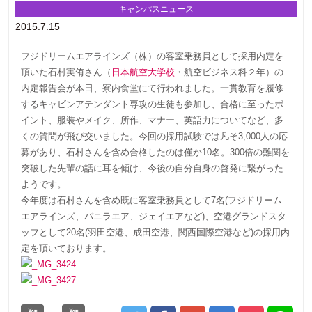
キャンパスニュース
2015.7.15
フジドリームエアラインズ（株）の客室乗務員として採用内定を
頂いた石村実侑さん（
日本航空大学校
・航空ビジネス科２年）の
内定報告会が本日、寮内食堂にて行われました。一貫教育を履修
するキャビンアテンダント専攻の生徒も参加し、合格に至ったポ
イント、服装やメイク、所作、マナー、英語力についてなど、多
くの質問が飛び交いました。今回の採用試験では凡そ3,000人の応
募があり、石村さんを含め合格したのは僅か10名。300倍の難関を
突破した先輩の話に耳を傾け、今後の自分自身の啓発に繋がった
ようです。
今年度は石村さんを含め既に客室乗務員として7名(フジドリーム
エアラインズ、バニラエア、ジェイエアなど)、空港グランドスタ
ッフとして20名(羽田空港、成田空港、関西国際空港など)の採用内
定を頂いております。