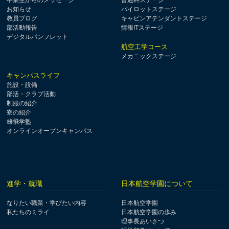
卒業生からのメッセージ
普通科ステージ
お知らせ
パイロットステージ
教員ブログ
キャビンアテンダントステージ
部活動報告
情報ITステージ
デジタルパンフレット
航空工学コース
メカニックステージ
キャンパスライフ
施設・設備
部活・クラブ活動
制服の紹介
寮の紹介
雄飛学塾
オンラインオープンキャンパス
進学・就職
日本航空学園について
なりたい職業・学びたい内容
日本航空学園
私たちのミライ
日本航空学園の歩み
理事長あいさつ