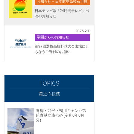
お知らせ – 日本航空高校石川校
日本テレビ系「24時間テレビ」出
演のお知らせ
2025.2.1
学園からのお知らせ
第97回選抜高校野球大会出場にと
もなうご寄付のお願い
最近の投稿
青梅・能登・鴨川キャンパス
給食献立表<br>(令和8年8月
分)