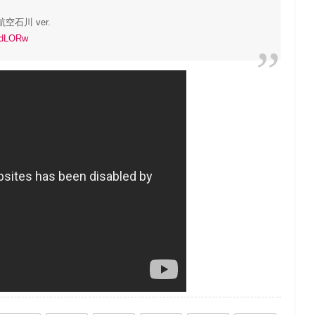
石川 ver.
3idLORw