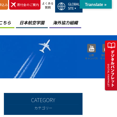
よくある
申込み
寄付金のご案内
Translate »
質問
こちら
日本航空学園
海外協力組織
山梨
能登空港
キャンパス
キャンパス
カテゴリー