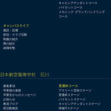
キャビンアテンダントコース
パイロットコース
メカニック･グランドハンドリング
コース
キャンパスライフ
施設・設備
部活・クラブ活動
制服の紹介
寮の紹介
雄飛学塾
日本航空高等学校 石川
普通科コース
募集要項
卒業後の進路
アスリート芸術ステージ
卒業生からのメッセージ
普通科ステージ
お知らせ
パイロットステージ
教員ブログ
キャビンアテンダントステージ
部活動報告
情報ITステージ