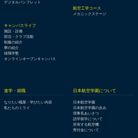
デジタルパンフレット
航空工学コース
メカニックステージ
キャンパスライフ
施設・設備
部活・クラブ活動
制服の紹介
寮の紹介
雄飛学塾
オンラインオープンキャンパス
進学・就職
日本航空学園について
なりたい職業・学びたい内容
日本航空学園
私たちのミライ
日本航空学園の歩み
理事長あいさつ
語学留学について
所有する航空機
寄付金について