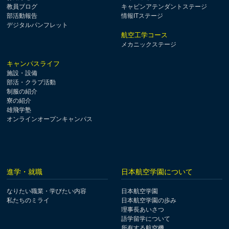
教員ブログ
キャビンアテンダントステージ
部活動報告
情報ITステージ
デジタルパンフレット
航空工学コース
メカニックステージ
キャンパスライフ
施設・設備
部活・クラブ活動
制服の紹介
寮の紹介
雄飛学塾
オンラインオープンキャンパス
進学・就職
日本航空学園について
なりたい職業・学びたい内容
日本航空学園
私たちのミライ
日本航空学園の歩み
理事長あいさつ
語学留学について
所有する航空機