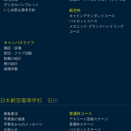
デジタルパンフレット
いじめ防止基本方針
航空科
キャビンアテンダントコース
パイロットコース
メカニック･グランドハンドリング
コース
キャンパスライフ
施設・設備
部活・クラブ活動
制服の紹介
寮の紹介
雄飛学塾
日本航空高等学校 石川
普通科コース
募集要項
卒業後の進路
アスリート芸術ステージ
卒業生からのメッセージ
普通科ステージ
お知らせ
パイロットステージ