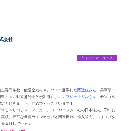
式会社
キャンパスニュース
航空専門学校・能登空港キャンパスへ進学した
西達也さん
（兵庫県・
川県・大井町立湘光中学校出身）、
エンフジャルガルさん
（モンゴル
内定を頂きました。おめでとうございます！
ドするヘリコプターメーカー、
ユーロコプター
社の日本法人。50年に
1）の実績。豊富な機種ラインナップと関連機器の輸入販売、ヘリコプタ
トを提供しています。
rocopter.co.jp/