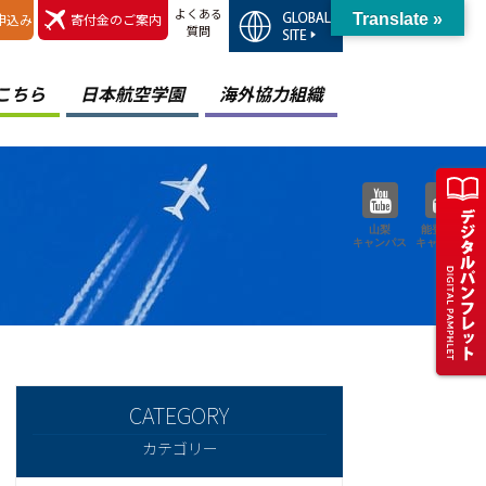
よくある
申込み
寄付金のご案内
Translate »
質問
こちら
日本航空学園
海外協力組織
山梨
能登空港
キャンパス
キャンパス
カテゴリー