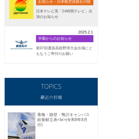
お知らせ – 日本航空高校石川校
日本テレビ系「24時間テレビ」出
演のお知らせ
2025.2.1
学園からのお知らせ
第97回選抜高校野球大会出場にと
もなうご寄付のお願い
最近の投稿
青梅・能登・鴨川キャンパス
給食献立表<br>(令和8年8月
分)