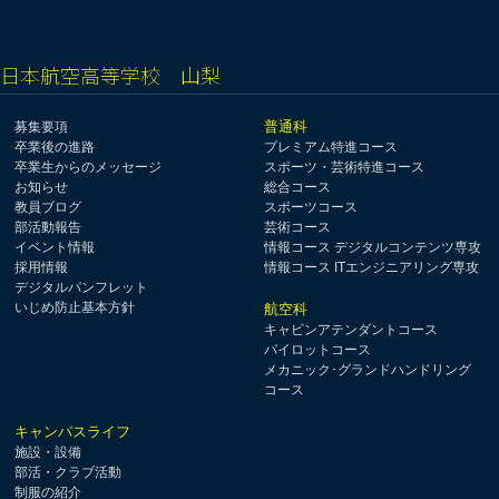
日本航空高等学校 山梨
普通科
募集要項
卒業後の進路
プレミアム特進コース
卒業生からのメッセージ
スポーツ・芸術特進コース
お知らせ
総合コース
教員ブログ
スポーツコース
部活動報告
芸術コース
イベント情報
情報コース デジタルコンテンツ専攻
採用情報
情報コース ITエンジニアリング専攻
デジタルパンフレット
いじめ防止基本方針
航空科
キャビンアテンダントコース
パイロットコース
メカニック･グランドハンドリング
コース
キャンパスライフ
施設・設備
部活・クラブ活動
制服の紹介