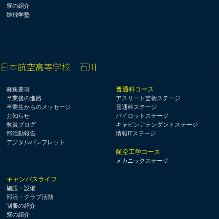
寮の紹介
雄飛学塾
日本航空高等学校 石川
普通科コース
募集要項
卒業後の進路
アスリート芸術ステージ
卒業生からのメッセージ
普通科ステージ
お知らせ
パイロットステージ
教員ブログ
キャビンアテンダントステージ
部活動報告
情報ITステージ
デジタルパンフレット
航空工学コース
メカニックステージ
キャンパスライフ
施設・設備
部活・クラブ活動
制服の紹介
寮の紹介