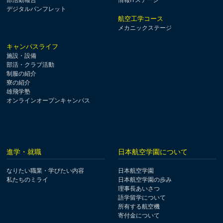
部活動報告
情報ITステージ
デジタルパンフレット
航空工学コース
メカニックステージ
キャンパスライフ
施設・設備
部活・クラブ活動
制服の紹介
寮の紹介
雄飛学塾
オンラインオープンキャンパス
進学・就職
日本航空学園について
なりたい職業・学びたい内容
日本航空学園
私たちのミライ
日本航空学園の歩み
理事長あいさつ
語学留学について
所有する航空機
寄付金について