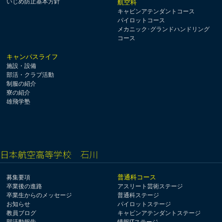
いじめ防止基本方針
航空科
キャビンアテンダントコース
パイロットコース
メカニック･グランドハンドリング
コース
キャンパスライフ
施設・設備
部活・クラブ活動
制服の紹介
寮の紹介
雄飛学塾
日本航空高等学校 石川
普通科コース
募集要項
卒業後の進路
アスリート芸術ステージ
卒業生からのメッセージ
普通科ステージ
お知らせ
パイロットステージ
教員ブログ
キャビンアテンダントステージ