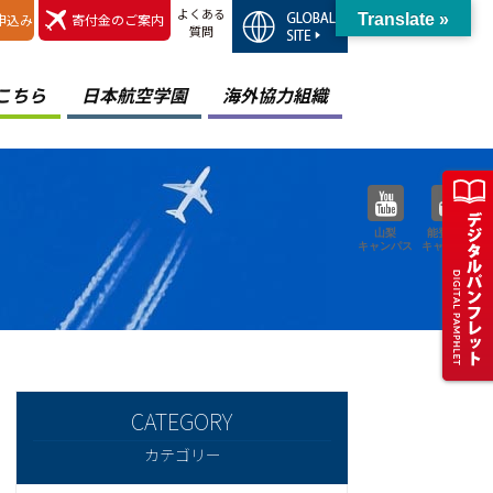
よくある
申込み
寄付金のご案内
Translate »
質問
こちら
日本航空学園
海外協力組織
山梨
能登空港
キャンパス
キャンパス
カテゴリー