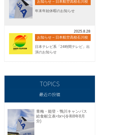
お知らせ – 日本航空高校石川校
年末年始休暇のお知らせ
2025.8.28
お知らせ – 日本航空高校石川校
日本テレビ系「24時間テレビ」出
演のお知らせ
最近の投稿
青梅・能登・鴨川キャンパス
給食献立表<br>(令和8年8月
分)