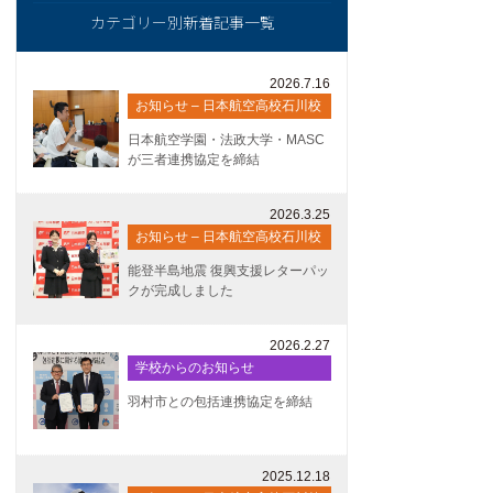
カテゴリー別新着記事一覧
2026.7.16
お知らせ – 日本航空高校石川校
日本航空学園・法政大学・MASC
が三者連携協定を締結
2026.3.25
お知らせ – 日本航空高校石川校
能登半島地震 復興支援レターパッ
クが完成しました
2026.2.27
学校からのお知らせ
羽村市との包括連携協定を締結
2025.12.18