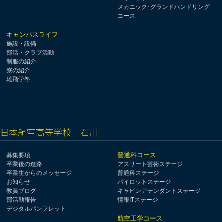
メカニック･グランドハンドリング
コース
キャンパスライフ
施設・設備
部活・クラブ活動
制服の紹介
寮の紹介
雄飛学塾
日本航空高等学校 石川
普通科コース
募集要項
卒業後の進路
アスリート芸術ステージ
卒業生からのメッセージ
普通科ステージ
お知らせ
パイロットステージ
教員ブログ
キャビンアテンダントステージ
部活動報告
情報ITステージ
デジタルパンフレット
航空工学コース