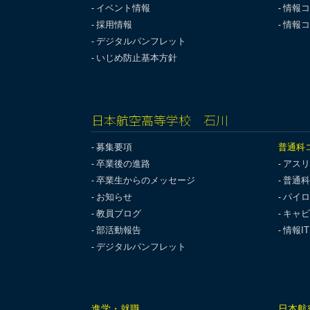
イベント情報
情報コ
採用情報
情報コ
デジタルパンフレット
いじめ防止基本方針
日本航空高等学校 石川
募集要項
普通科
卒業後の進路
アスリ
卒業生からのメッセージ
普通科
お知らせ
パイロ
教員ブログ
キャビ
部活動報告
情報I
デジタルパンフレット
進学・就職
日本航