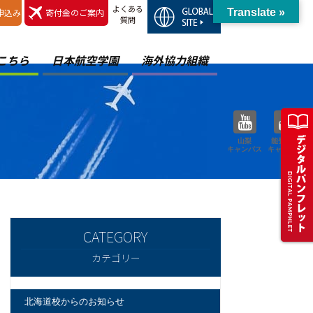
よくある
申込み
寄付金のご案内
Translate »
質問
こちら
日本航空学園
海外協力組織
山梨
能登空港
キャンパス
キャンパス
カテゴリー
北海道校からのお知らせ