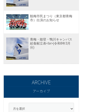
観梅市民まつり（東京都青梅
市）出演のお知らせ
青梅・能登・鴨川キャンパス
給食献立表<br>(令和8年3月
分)
アーカイブ