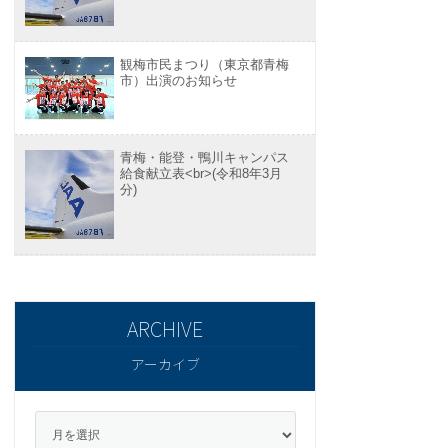
観梅市民まつり（東京都青梅
市）出演のお知らせ
青梅・能登・鴨川キャンパス
給食献立表<br>(令和8年3月
分)
アーカイブ