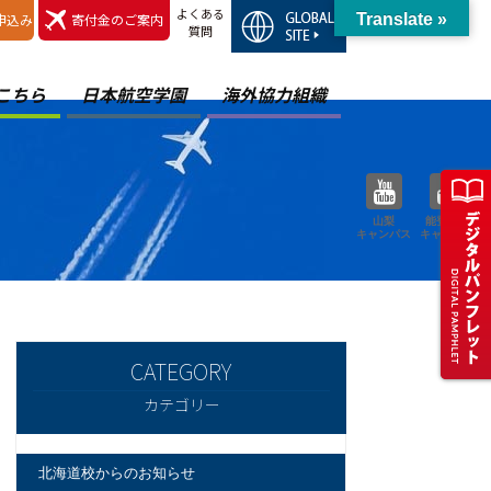
よくある
申込み
寄付金のご案内
Translate »
質問
こちら
日本航空学園
海外協力組織
山梨
能登空港
キャンパス
キャンパス
カテゴリー
北海道校からのお知らせ