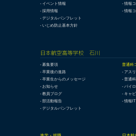
イベント情報
情報コ
採用情報
情報コ
デジタルパンフレット
いじめ防止基本方針
日本航空高等学校 石川
募集要項
普通科
卒業後の進路
アスリ
卒業生からのメッセージ
普通科
お知らせ
パイロ
教員ブログ
キャビ
部活動報告
情報I
デジタルパンフレット
進学・就職
日本航