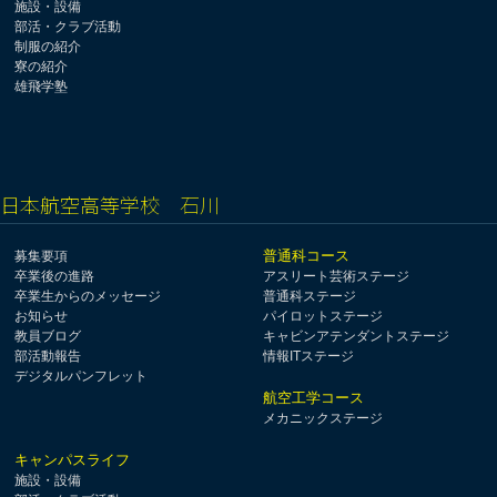
施設・設備
部活・クラブ活動
制服の紹介
寮の紹介
雄飛学塾
日本航空高等学校 石川
普通科コース
募集要項
卒業後の進路
アスリート芸術ステージ
卒業生からのメッセージ
普通科ステージ
お知らせ
パイロットステージ
教員ブログ
キャビンアテンダントステージ
部活動報告
情報ITステージ
デジタルパンフレット
航空工学コース
メカニックステージ
キャンパスライフ
施設・設備