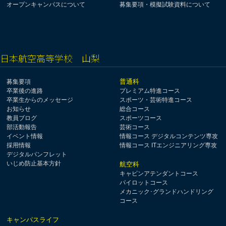
オープンキャンパスについて
募集要項・模擬試験資料について
日本航空高等学校 山梨
普通科
募集要項
卒業後の進路
プレミアム特進コース
卒業生からのメッセージ
スポーツ・芸術特進コース
お知らせ
総合コース
教員ブログ
スポーツコース
部活動報告
芸術コース
イベント情報
情報コース デジタルコンテンツ専攻
採用情報
情報コース ITエンジニアリング専攻
デジタルパンフレット
いじめ防止基本方針
航空科
キャビンアテンダントコース
パイロットコース
メカニック･グランドハンドリング
コース
キャンパスライフ