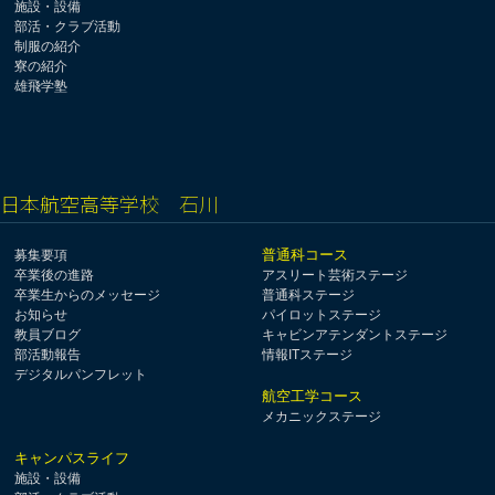
施設・設備
部活・クラブ活動
制服の紹介
寮の紹介
雄飛学塾
日本航空高等学校 石川
普通科コース
募集要項
卒業後の進路
アスリート芸術ステージ
卒業生からのメッセージ
普通科ステージ
お知らせ
パイロットステージ
教員ブログ
キャビンアテンダントステージ
部活動報告
情報ITステージ
デジタルパンフレット
航空工学コース
メカニックステージ
キャンパスライフ
施設・設備