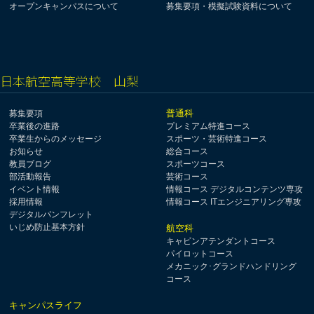
オープンキャンパスについて
募集要項・模擬試験資料について
日本航空高等学校 山梨
普通科
募集要項
卒業後の進路
プレミアム特進コース
卒業生からのメッセージ
スポーツ・芸術特進コース
お知らせ
総合コース
教員ブログ
スポーツコース
部活動報告
芸術コース
イベント情報
情報コース デジタルコンテンツ専攻
採用情報
情報コース ITエンジニアリング専攻
デジタルパンフレット
いじめ防止基本方針
航空科
キャビンアテンダントコース
パイロットコース
メカニック･グランドハンドリング
コース
キャンパスライフ