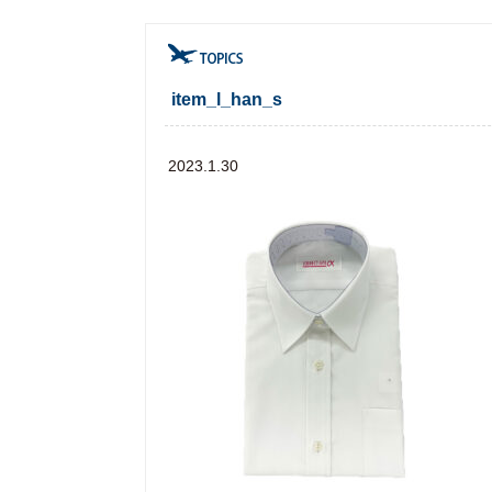
item_l_han_s
2023.1.30