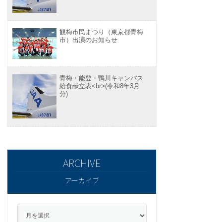
観梅市民まつり（東京都青梅
市）出演のお知らせ
青梅・能登・鴨川キャンパス
給食献立表<br>(令和8年3月
分)
アーカイブ