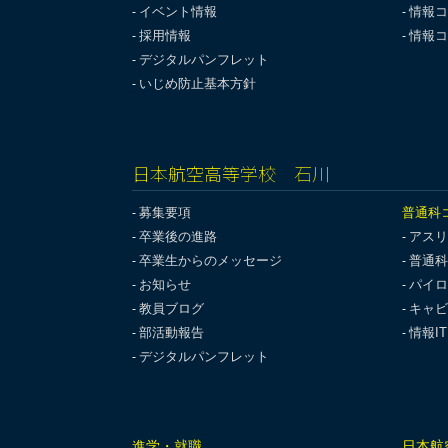
イベント情報
情報コ
採用情報
情報コ
デジタルパンフレット
いじめ防止基本方針
日本航空高等学校 石川
募集要項
普通科
卒業後の進路
アスリ
卒業生からのメッセージ
普通科
お知らせ
パイロ
教員ブログ
キャビ
部活動報告
情報I
デジタルパンフレット
進学・就職
日本航