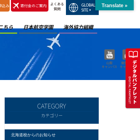
よくある
申込み
寄付金のご案内
Translate »
質問
こちら
日本航空学園
海外協力組織
山梨
能登空港
キャンパス
キャンパス
カテゴリー
北海道校からのお知らせ