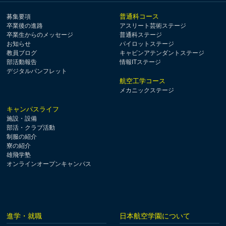
普通科コース
募集要項
卒業後の進路
アスリート芸術ステージ
卒業生からのメッセージ
普通科ステージ
お知らせ
パイロットステージ
教員ブログ
キャビンアテンダントステージ
部活動報告
情報ITステージ
デジタルパンフレット
航空工学コース
メカニックステージ
キャンパスライフ
施設・設備
部活・クラブ活動
制服の紹介
寮の紹介
雄飛学塾
オンラインオープンキャンパス
進学・就職
日本航空学園について