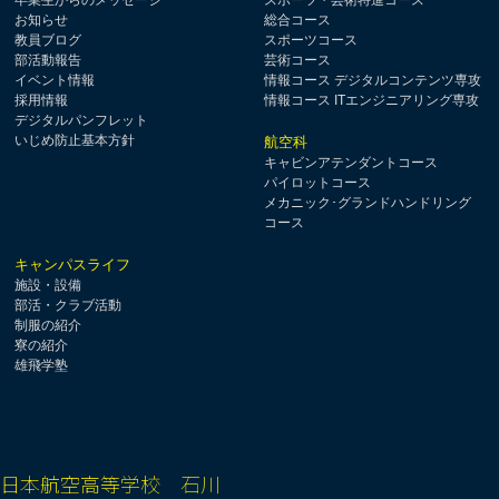
卒業生からのメッセージ
スポーツ・芸術特進コース
お知らせ
総合コース
教員ブログ
スポーツコース
部活動報告
芸術コース
イベント情報
情報コース デジタルコンテンツ専攻
採用情報
情報コース ITエンジニアリング専攻
デジタルパンフレット
いじめ防止基本方針
航空科
キャビンアテンダントコース
パイロットコース
メカニック･グランドハンドリング
コース
キャンパスライフ
施設・設備
部活・クラブ活動
制服の紹介
寮の紹介
雄飛学塾
日本航空高等学校 石川