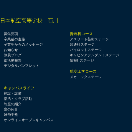
日本航空高等学校 石川
普通科コース
募集要項
卒業後の進路
アスリート芸術ステージ
卒業生からのメッセージ
普通科ステージ
お知らせ
パイロットステージ
教員ブログ
キャビンアテンダントステージ
部活動報告
情報ITステージ
デジタルパンフレット
航空工学コース
メカニックステージ
キャンパスライフ
施設・設備
部活・クラブ活動
制服の紹介
寮の紹介
雄飛学塾
オンラインオープンキャンパス