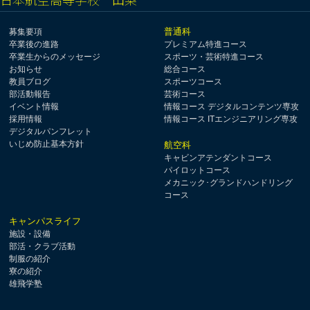
普通科
募集要項
卒業後の進路
プレミアム特進コース
卒業生からのメッセージ
スポーツ・芸術特進コース
お知らせ
総合コース
教員ブログ
スポーツコース
部活動報告
芸術コース
イベント情報
情報コース デジタルコンテンツ専攻
採用情報
情報コース ITエンジニアリング専攻
デジタルパンフレット
いじめ防止基本方針
航空科
キャビンアテンダントコース
パイロットコース
メカニック･グランドハンドリング
コース
キャンパスライフ
施設・設備
部活・クラブ活動
制服の紹介
寮の紹介
雄飛学塾