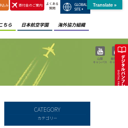
よくある
申込み
寄付金のご案内
Translate »
質問
こちら
日本航空学園
海外協力組織
山梨
能登空港
キャンパス
キャンパス
カテゴリー