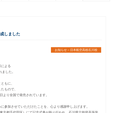
完成しました
お知らせ – 日本航空高校石川校
様による
れました。
とともに、
したもので、
5日より全国で発売されています。
みに参加させていただけたことを、心より感謝申し上げます。
（東京都千代田区）にて記念式典が執り行われ、石川県立能登高等学