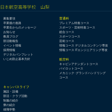
日本航空高等学校 山梨
普通科
募集要項
卒業後の進路
プレミアム特進コース
卒業生からのメッセージ
スポーツ・芸術特進コース
お知らせ
総合コース
教員ブログ
スポーツコース
部活動報告
芸術コース
イベント情報
情報コース デジタルコンテンツ専攻
採用情報
情報コース ITエンジニアリング専攻
デジタルパンフレット
いじめ防止基本方針
航空科
キャビンアテンダントコース
パイロットコース
メカニック･グランドハンドリング
コース
キャンパスライフ
施設・設備
部活・クラブ活動
制服の紹介
寮の紹介
雄飛学塾