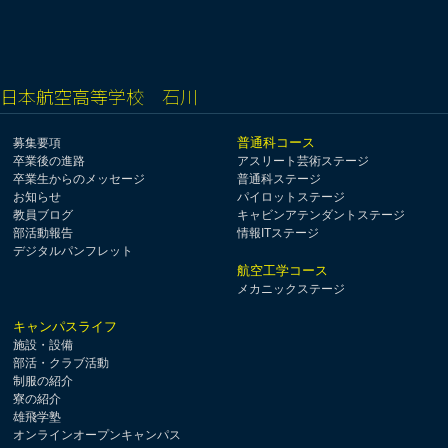
日本航空高等学校 石川
普通科コース
募集要項
卒業後の進路
アスリート芸術ステージ
卒業生からのメッセージ
普通科ステージ
お知らせ
パイロットステージ
教員ブログ
キャビンアテンダントステージ
部活動報告
情報ITステージ
デジタルパンフレット
航空工学コース
メカニックステージ
キャンパスライフ
施設・設備
部活・クラブ活動
制服の紹介
寮の紹介
雄飛学塾
オンラインオープンキャンパス