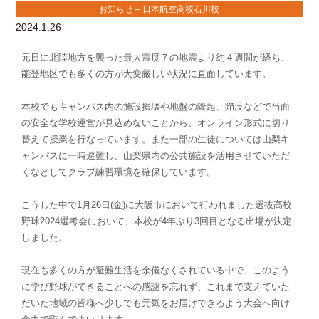
お知らせ – 日本航空高校石川校
2024.1.26
元日に北陸地方を襲った最大震度７の地震より約４週間が経ち、
能登地区でも多くの方が大変厳しい状況に直面しています。
本校でもキャンパス内の施設損壊や地盤の隆起、陥没などで当面
の安全な学校運営が見込めないことから、オンライン形式に切り
替えて授業を行なっています。また一部の生徒については山梨キ
ャンパスに一時避難し、山梨県内の公共施設を活用させていただ
くなどしてクラブ練習環境を確保しています。
こうした中で1月26日(金)に大阪市において行われました選抜高校
野球2024選考会において、本校が4年ぶり3回目となる出場が決定
しました。
現在も多くの方が避難生活を余儀なくされている中で、このよう
に学び野球ができることへの感謝を忘れず、これまで支えていた
だいた地域の皆様へ少しでも元気をお届けできるよう大会へ向け