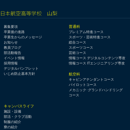
日本航空高等学校 山梨
普通科
募集要項
卒業後の進路
プレミアム特進コース
卒業生からのメッセージ
スポーツ・芸術特進コース
お知らせ
総合コース
教員ブログ
スポーツコース
部活動報告
芸術コース
イベント情報
情報コース デジタルコンテンツ専攻
採用情報
情報コース ITエンジニアリング専攻
デジタルパンフレット
いじめ防止基本方針
航空科
キャビンアテンダントコース
パイロットコース
メカニック･グランドハンドリング
コース
キャンパスライフ
施設・設備
部活・クラブ活動
制服の紹介
寮の紹介