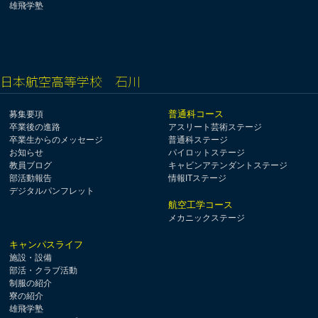
雄飛学塾
日本航空高等学校 石川
普通科コース
募集要項
卒業後の進路
アスリート芸術ステージ
卒業生からのメッセージ
普通科ステージ
お知らせ
パイロットステージ
教員ブログ
キャビンアテンダントステージ
部活動報告
情報ITステージ
デジタルパンフレット
航空工学コース
メカニックステージ
キャンパスライフ
施設・設備
部活・クラブ活動
制服の紹介
寮の紹介
雄飛学塾