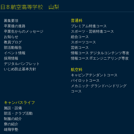
日本航空高等学校 山梨
普通科
募集要項
卒業後の進路
プレミアム特進コース
卒業生からのメッセージ
スポーツ・芸術特進コース
お知らせ
総合コース
教員ブログ
スポーツコース
部活動報告
芸術コース
イベント情報
情報コース デジタルコンテンツ専攻
採用情報
情報コース ITエンジニアリング専攻
デジタルパンフレット
いじめ防止基本方針
航空科
キャビンアテンダントコース
パイロットコース
メカニック･グランドハンドリング
コース
キャンパスライフ
施設・設備
部活・クラブ活動
制服の紹介
寮の紹介
雄飛学塾