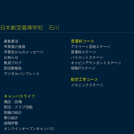
日本航空高等学校 石川
普通科コース
募集要項
卒業後の進路
アスリート芸術ステージ
卒業生からのメッセージ
普通科ステージ
お知らせ
パイロットステージ
教員ブログ
キャビンアテンダントステージ
部活動報告
情報ITステージ
デジタルパンフレット
航空工学コース
メカニックステージ
キャンパスライフ
施設・設備
部活・クラブ活動
制服の紹介
寮の紹介
雄飛学塾
オンラインオープンキャンパス