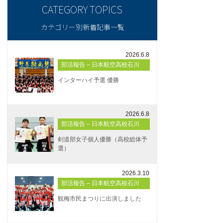
カテゴリー別新着記事一覧
2026.6.8
部活報告 – 日本航空高校石川
インターハイ予選 優勝
2026.6.8
部活報告 – 日本航空高校石川
剣道部女子個人優勝（高校総体予
選）
2026.3.10
部活報告 – 日本航空高校石川
観梅市民まつりに出演しました