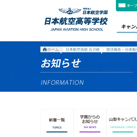
オー
キャン
ホーム
日本航空高校 石川校
部活報告 – 日本