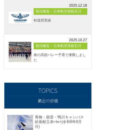
2025.12.18
部活報告 – 日本航空高校石川
剣道部実績
2025.10.27
部活報告 – 日本航空高校石川
春の高校バレー予選で優勝しまし
た
最近の投稿
青梅・能登・鴨川キャンパス
給食献立表<br>(令和8年8月
分)