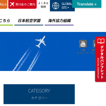
よくある
申込み
寄付金のご案内
Translate »
質問
こちら
日本航空学園
海外協力組織
山梨
能登空港
キャンパス
キャンパス
カテゴリー