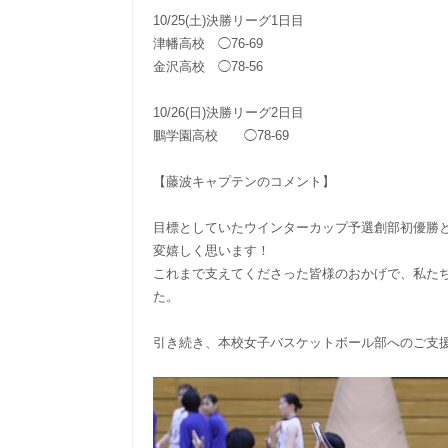
10/25(土)決勝リーグ1日目
津幡高校 ◯76-69
金沢高校 ◯78-56
10/26(日)決勝リーグ2日目
鵬学園高校 ◯78-69
【藤波キャプテンのコメント】
目標としていたウインターカップ予選創部初優勝と
変嬉しく思います！
これまで支えてくださった皆様のおかげで、私た
た。
引き続き、本校女子バスケットボール部へのご支