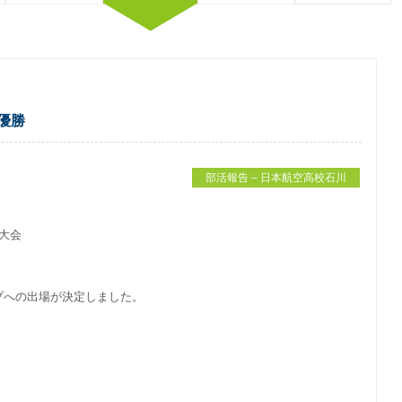
優勝
部活報告 – 日本航空高校石川
大会
プへの出場が決定しました。