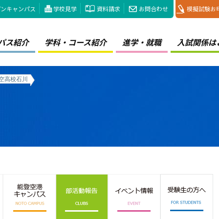
プンキャンパス
学校見学
資料請求
お問合わせ
模擬試験お
パス紹介
学科・コース紹介
進学・就職
入試関係は
航空高校石川