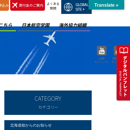
よくある
申込み
寄付金のご案内
Translate »
質問
こちら
日本航空学園
海外協力組織
山梨
能登空港
キャンパス
キャンパス
カテゴリー
北海道校からのお知らせ