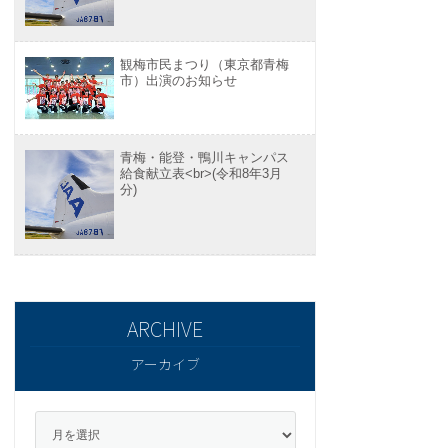
観梅市民まつり（東京都青梅
市）出演のお知らせ
青梅・能登・鴨川キャンパス
給食献立表<br>(令和8年3月
分)
アーカイブ