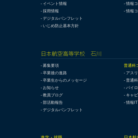
イベント情報
情報コ
採用情報
情報コ
デジタルパンフレット
いじめ防止基本方針
日本航空高等学校 石川
募集要項
普通科
卒業後の進路
アスリ
卒業生からのメッセージ
普通科
お知らせ
パイロ
教員ブログ
キャビ
部活動報告
情報I
デジタルパンフレット
進学・就職
日本航