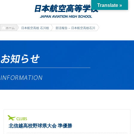
Translate »
ホーム
日本航空高校 石川校
部活報告 – 日本航空高校石川
北信越高校野球県大会 準優勝