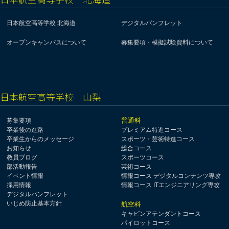
日本航空高等学校 北海道
デジタルパンフレット
オープンキャンパスについて
募集要項・模擬試験資料について
日本航空高等学校 山梨
普通科
募集要項
卒業後の進路
プレミアム特進コース
卒業生からのメッセージ
スポーツ・芸術特進コース
お知らせ
総合コース
教員ブログ
スポーツコース
部活動報告
芸術コース
イベント情報
情報コース デジタルコンテンツ専攻
採用情報
情報コース ITエンジニアリング専攻
デジタルパンフレット
いじめ防止基本方針
航空科
キャビンアテンダントコース
パイロットコース