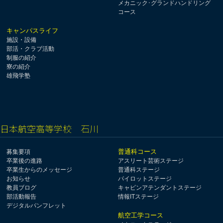
メカニック･グランドハンドリング
コース
キャンパスライフ
施設・設備
部活・クラブ活動
制服の紹介
寮の紹介
雄飛学塾
日本航空高等学校 石川
普通科コース
募集要項
卒業後の進路
アスリート芸術ステージ
卒業生からのメッセージ
普通科ステージ
お知らせ
パイロットステージ
教員ブログ
キャビンアテンダントステージ
部活動報告
情報ITステージ
デジタルパンフレット
航空工学コース