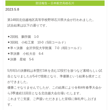
部活報告 – 日本航空高校石川
2023.5.8
第148回北信越地区高等学校野球石川県大会が行われました。
試合結果は以下の通りです。
⚫︎2回戦 鵬学園 1-0
⚫︎3回戦 小松工業 10-0（5回コールド）
⚫︎準々決勝 金沢学院大学附属 7-0（8回コールド）
⚫︎準決勝 小松大谷 6-4
⚫︎決勝 星稜 5-6
5月8日の決勝戦は本塁打3本を含む13安打を放つなど素晴らしい試
合となりましたが5-6で惜敗となり、準優勝という結果を残すこと
ができました。
優勝こそなりませんでしたが、この結果により令和4年春季大会か
ら3季連続11回目となる北信越大会出場いたします。
これまでご支援、ご声援いただきました皆様に御礼申し上げま
す。