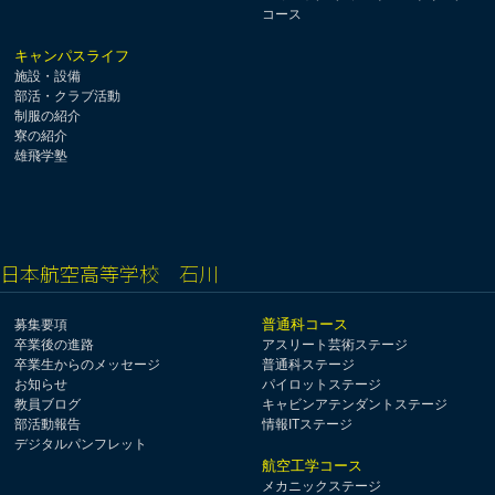
コース
キャンパスライフ
施設・設備
部活・クラブ活動
制服の紹介
寮の紹介
雄飛学塾
日本航空高等学校 石川
普通科コース
募集要項
卒業後の進路
アスリート芸術ステージ
卒業生からのメッセージ
普通科ステージ
お知らせ
パイロットステージ
教員ブログ
キャビンアテンダントステージ
部活動報告
情報ITステージ
デジタルパンフレット
航空工学コース
メカニックステージ