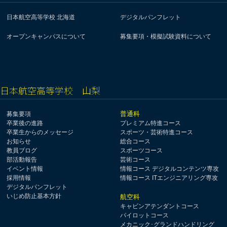
日本航空高等学校 北海道
デジタルパンフレット
オープンキャンパスについて
募集要項・模擬試験資料について
日本航空高等学校 山梨
普通科
募集要項
卒業後の進路
プレミアム特進コース
卒業生からのメッセージ
スポーツ・芸術特進コース
お知らせ
総合コース
教員ブログ
スポーツコース
部活動報告
芸術コース
イベント情報
情報コース デジタルコンテンツ専攻
採用情報
情報コース ITエンジニアリング専攻
デジタルパンフレット
いじめ防止基本方針
航空科
キャビンアテンダントコース
パイロットコース
メカニック･グランドハンドリング