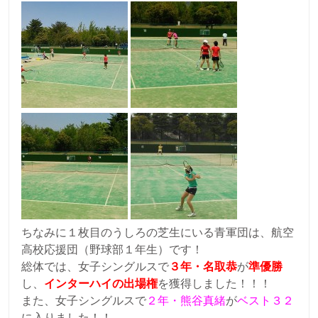
ちなみに１枚目のうしろの芝生にいる青軍団は、航空
高校応援団（野球部１年生）です！
総体では、女子シングルスで
３年・名取恭
が
準優勝
し、
インターハイの出場権
を獲得しました！！！
また、女子シングルスで
２年・熊谷真緒
が
ベスト３２
に入りました！！