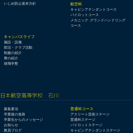
いじめ防止基本方針
航空科
キャビンアテンダントコース
パイロットコース
メカニック･グランドハンドリング
コース
キャンパスライフ
施設・設備
部活・クラブ活動
制服の紹介
寮の紹介
雄飛学塾
日本航空高等学校 石川
普通科コース
募集要項
卒業後の進路
アスリート芸術ステージ
卒業生からのメッセージ
普通科ステージ
お知らせ
パイロットステージ
教員ブログ
キャビンアテンダントステージ