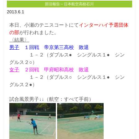
部活報告 – 日本航空高校石川
2013.6.1
本日、小瀬のテニスコートにて
インターハイ予選団体
の部
が行われました。
〈結果〉
男子
１回戦 帝京第三高校 敗退
１－２（ダブルス● シングルス１● シン
グルス２○）
女子
２回戦 甲府昭和高校 敗退
１－２（ダブルス○ シングルス１● シン
グルス２●）
試合風景男子↓↓（航空：すべて手前）