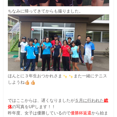
ちなみに帰ってきてからも撮りました。
ほんとに３年生おつかれさま
また一緒にテニス
しようね
ではここからは、遅くなりましたが
５月に行われた
総
体
の写真をUPします！！
昨年度、女子は優勝しているので
優勝杯返還
から始ま