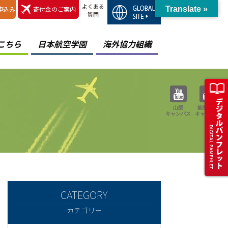
よくある
申込み
寄付金のご案内
Translate »
質問
こちら
日本航空学園
海外協力組織
山梨
能登空港
キャンパス
キャンパス
カテゴリー