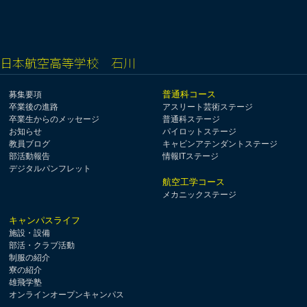
日本航空高等学校 石川
普通科コース
募集要項
卒業後の進路
アスリート芸術ステージ
卒業生からのメッセージ
普通科ステージ
お知らせ
パイロットステージ
教員ブログ
キャビンアテンダントステージ
部活動報告
情報ITステージ
デジタルパンフレット
航空工学コース
メカニックステージ
キャンパスライフ
施設・設備
部活・クラブ活動
制服の紹介
寮の紹介
雄飛学塾
オンラインオープンキャンパス