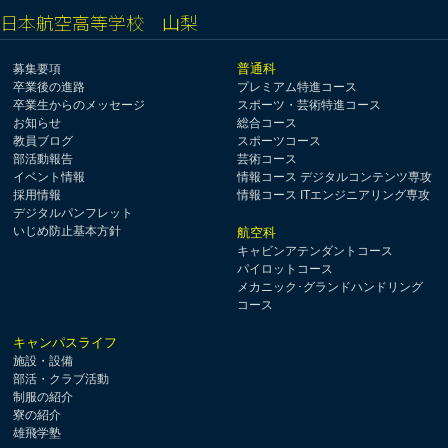
日本航空高等学校 山梨
普通科
募集要項
卒業後の進路
プレミアム特進コース
卒業生からのメッセージ
スポーツ・芸術特進コース
お知らせ
総合コース
教員ブログ
スポーツコース
部活動報告
芸術コース
イベント情報
情報コース デジタルコンテンツ専攻
採用情報
情報コース ITエンジニアリング専攻
デジタルパンフレット
いじめ防止基本方針
航空科
キャビンアテンダントコース
パイロットコース
メカニック･グランドハンドリング
コース
キャンパスライフ
施設・設備
部活・クラブ活動
制服の紹介
寮の紹介
雄飛学塾