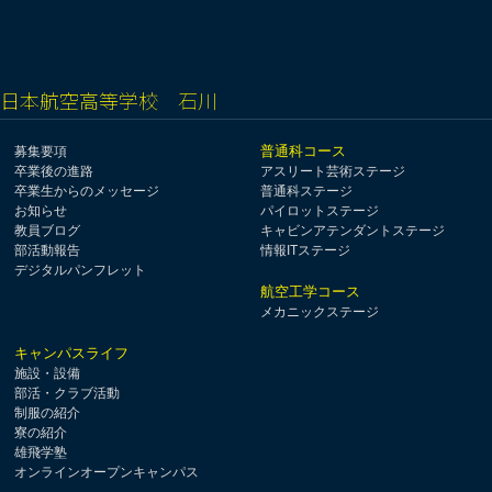
日本航空高等学校 石川
普通科コース
募集要項
卒業後の進路
アスリート芸術ステージ
卒業生からのメッセージ
普通科ステージ
お知らせ
パイロットステージ
教員ブログ
キャビンアテンダントステージ
部活動報告
情報ITステージ
デジタルパンフレット
航空工学コース
メカニックステージ
キャンパスライフ
施設・設備
部活・クラブ活動
制服の紹介
寮の紹介
雄飛学塾
オンラインオープンキャンパス