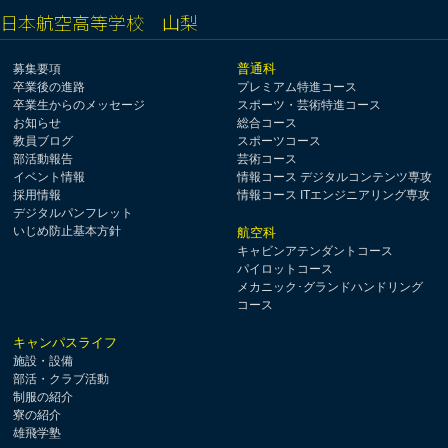
日本航空高等学校 山梨
普通科
募集要項
卒業後の進路
プレミアム特進コース
卒業生からのメッセージ
スポーツ・芸術特進コース
お知らせ
総合コース
教員ブログ
スポーツコース
部活動報告
芸術コース
イベント情報
情報コース デジタルコンテンツ専攻
採用情報
情報コース ITエンジニアリング専攻
デジタルパンフレット
いじめ防止基本方針
航空科
キャビンアテンダントコース
パイロットコース
メカニック･グランドハンドリング
コース
キャンパスライフ
施設・設備
部活・クラブ活動
制服の紹介
寮の紹介
雄飛学塾