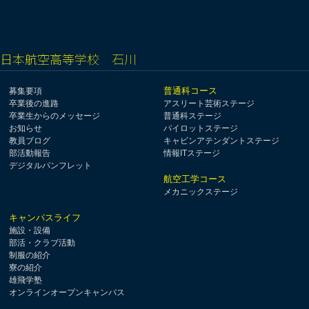
日本航空高等学校 石川
普通科コース
募集要項
卒業後の進路
アスリート芸術ステージ
卒業生からのメッセージ
普通科ステージ
お知らせ
パイロットステージ
教員ブログ
キャビンアテンダントステージ
部活動報告
情報ITステージ
デジタルパンフレット
航空工学コース
メカニックステージ
キャンパスライフ
施設・設備
部活・クラブ活動
制服の紹介
寮の紹介
雄飛学塾
オンラインオープンキャンパス