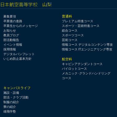
日本航空高等学校 山梨
普通科
募集要項
卒業後の進路
プレミアム特進コース
卒業生からのメッセージ
スポーツ・芸術特進コース
お知らせ
総合コース
教員ブログ
スポーツコース
部活動報告
芸術コース
イベント情報
情報コース デジタルコンテンツ専攻
採用情報
情報コース ITエンジニアリング専攻
デジタルパンフレット
いじめ防止基本方針
航空科
キャビンアテンダントコース
パイロットコース
メカニック･グランドハンドリング
コース
キャンパスライフ
施設・設備
部活・クラブ活動
制服の紹介
寮の紹介
雄飛学塾