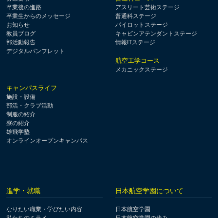
卒業後の進路
アスリート芸術ステージ
卒業生からのメッセージ
普通科ステージ
お知らせ
パイロットステージ
教員ブログ
キャビンアテンダントステージ
部活動報告
情報ITステージ
デジタルパンフレット
航空工学コース
メカニックステージ
キャンパスライフ
施設・設備
部活・クラブ活動
制服の紹介
寮の紹介
雄飛学塾
オンラインオープンキャンパス
進学・就職
日本航空学園について
なりたい職業・学びたい内容
日本航空学園