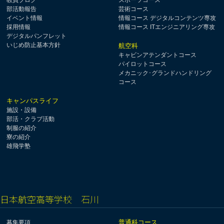
教員ブログ
スポーツコース
部活動報告
芸術コース
イベント情報
情報コース デジタルコンテンツ専攻
採用情報
情報コース ITエンジニアリング専攻
デジタルパンフレット
いじめ防止基本方針
航空科
キャビンアテンダントコース
パイロットコース
メカニック･グランドハンドリング
コース
キャンパスライフ
施設・設備
部活・クラブ活動
制服の紹介
寮の紹介
雄飛学塾
日本航空高等学校 石川
普通科コース
募集要項