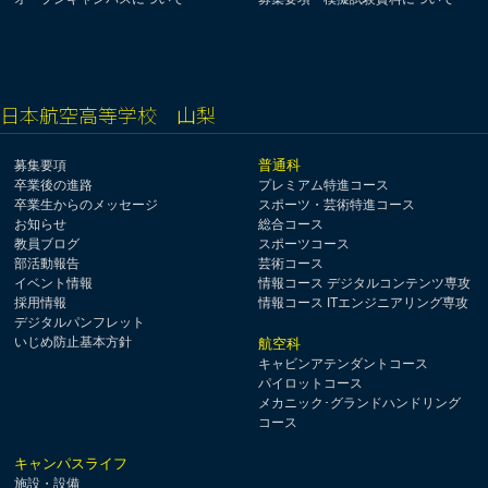
日本航空高等学校 山梨
普通科
募集要項
卒業後の進路
プレミアム特進コース
卒業生からのメッセージ
スポーツ・芸術特進コース
お知らせ
総合コース
教員ブログ
スポーツコース
部活動報告
芸術コース
イベント情報
情報コース デジタルコンテンツ専攻
採用情報
情報コース ITエンジニアリング専攻
デジタルパンフレット
いじめ防止基本方針
航空科
キャビンアテンダントコース
パイロットコース
メカニック･グランドハンドリング
コース
キャンパスライフ
施設・設備