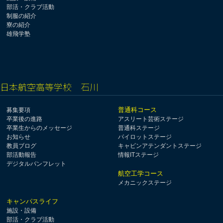
部活・クラブ活動
制服の紹介
寮の紹介
雄飛学塾
日本航空高等学校 石川
普通科コース
募集要項
卒業後の進路
アスリート芸術ステージ
卒業生からのメッセージ
普通科ステージ
お知らせ
パイロットステージ
教員ブログ
キャビンアテンダントステージ
部活動報告
情報ITステージ
デジタルパンフレット
航空工学コース
メカニックステージ
キャンパスライフ
施設・設備
部活・クラブ活動