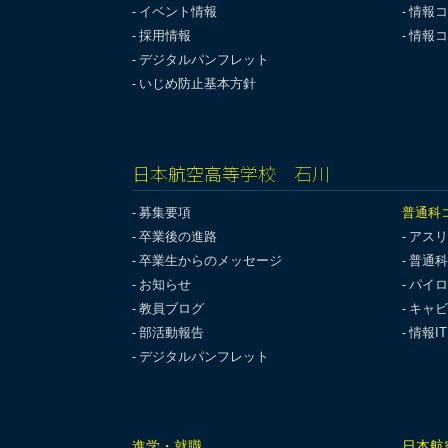
イベント情報
情報コ
採用情報
情報コ
デジタルパンフレット
いじめ防止基本方針
日本航空高等学校 石川
募集要項
普通科
卒業後の進路
アスリ
卒業生からのメッセージ
普通科
お知らせ
パイロ
教員ブログ
キャビ
部活動報告
情報I
デジタルパンフレット
進学・就職
日本航