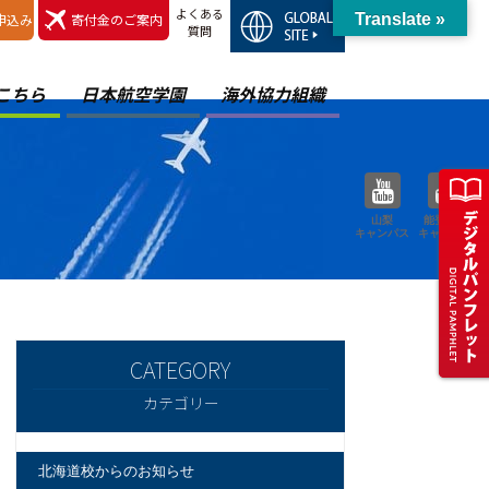
よくある
申込み
寄付金のご案内
Translate »
質問
こちら
日本航空学園
海外協力組織
山梨
能登空港
キャンパス
キャンパス
カテゴリー
北海道校からのお知らせ