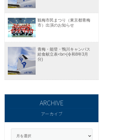
観梅市民まつり（東京都青梅
市）出演のお知らせ
青梅・能登・鴨川キャンパス
給食献立表<br>(令和8年3月
分)
アーカイブ