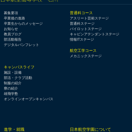
普通科コース
募集要項
卒業後の進路
アスリート芸術ステージ
卒業生からのメッセージ
普通科ステージ
お知らせ
パイロットステージ
教員ブログ
キャビンアテンダントステージ
部活動報告
情報ITステージ
デジタルパンフレット
航空工学コース
メカニックステージ
キャンパスライフ
施設・設備
部活・クラブ活動
制服の紹介
寮の紹介
雄飛学塾
オンラインオープンキャンパス
進学・就職
日本航空学園について