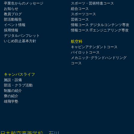
卒業生からのメッセージ
スポーツ・芸術特進コース
お知らせ
総合コース
教員ブログ
スポーツコース
部活動報告
芸術コース
イベント情報
情報コース デジタルコンテンツ専攻
採用情報
情報コース ITエンジニアリング専攻
デジタルパンフレット
いじめ防止基本方針
航空科
キャビンアテンダントコース
パイロットコース
メカニック･グランドハンドリング
コース
キャンパスライフ
施設・設備
部活・クラブ活動
制服の紹介
寮の紹介
雄飛学塾
日本航空高等学校 石川