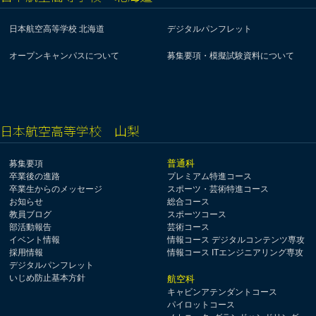
日本航空高等学校 北海道
デジタルパンフレット
オープンキャンパスについて
募集要項・模擬試験資料について
日本航空高等学校 山梨
普通科
募集要項
卒業後の進路
プレミアム特進コース
卒業生からのメッセージ
スポーツ・芸術特進コース
お知らせ
総合コース
教員ブログ
スポーツコース
部活動報告
芸術コース
イベント情報
情報コース デジタルコンテンツ専攻
採用情報
情報コース ITエンジニアリング専攻
デジタルパンフレット
いじめ防止基本方針
航空科
キャビンアテンダントコース
パイロットコース