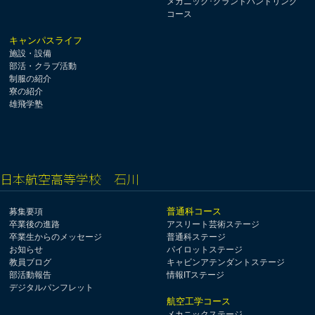
メカニック･グランドハンドリング
コース
キャンパスライフ
施設・設備
部活・クラブ活動
制服の紹介
寮の紹介
雄飛学塾
日本航空高等学校 石川
普通科コース
募集要項
卒業後の進路
アスリート芸術ステージ
卒業生からのメッセージ
普通科ステージ
お知らせ
パイロットステージ
教員ブログ
キャビンアテンダントステージ
部活動報告
情報ITステージ
デジタルパンフレット
航空工学コース
メカニックステージ