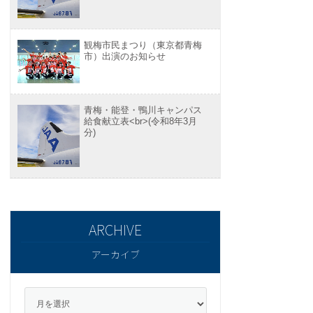
観梅市民まつり（東京都青梅
市）出演のお知らせ
青梅・能登・鴨川キャンパス
給食献立表<br>(令和8年3月
分)
アーカイブ