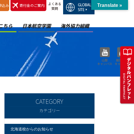
よくある
申込み
寄付金のご案内
Translate »
質問
こちら
日本航空学園
海外協力組織
山梨
能登空港
キャンパス
キャンパス
カテゴリー
北海道校からのお知らせ