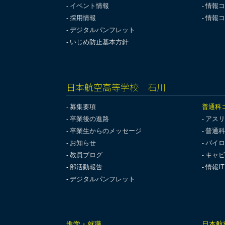
イベント情報
情報コ
採用情報
情報コ
デジタルパンフレット
いじめ防止基本方針
日本航空高等学校 石川
募集要項
普通科
卒業後の進路
アスリ
卒業生からのメッセージ
普通科
お知らせ
パイロ
教員ブログ
キャビ
部活動報告
情報I
デジタルパンフレット
進学・就職
日本航