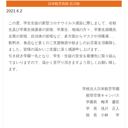
日本航空高校 石川校
2021.6.2
この度、学生生徒の新型コロナウイルス感染に際しまして、在校
生及び卒業生保護者の皆様、卒業生、地域の方々、卒業生就職先
企業の皆様、自治体の皆様など、多方面からマスクや消毒液、、
飲料水、食品など多くのご支援物資や励ましのお言葉を頂戴致し
ました。皆様の温かいご支援に深く感謝申し上げます。
引き続き学園一丸となり、学生・生徒の安全を最優先に取り組ん
でまいりますので、温かく見守り頂きますよう宜しくお願い致し
ます。
学校法人日本航空学園
能登空港キャンパス
学園長 梅澤 慶臣
学 長 浅川 正人
校 長 小林 学