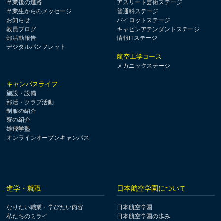
卒業後の進路
アスリート芸術ステージ
卒業生からのメッセージ
普通科ステージ
お知らせ
パイロットステージ
教員ブログ
キャビンアテンダントステージ
部活動報告
情報ITステージ
デジタルパンフレット
航空工学コース
メカニックステージ
キャンパスライフ
施設・設備
部活・クラブ活動
制服の紹介
寮の紹介
雄飛学塾
オンラインオープンキャンパス
進学・就職
日本航空学園について
なりたい職業・学びたい内容
日本航空学園
私たちのミライ
日本航空学園の歩み