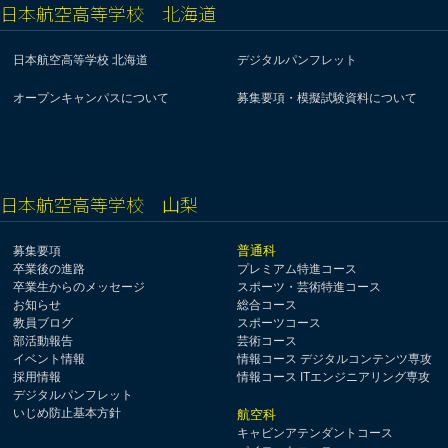
日本航空高等学校 北海道
日本航空高等学校 北海道
デジタルパンフレット
オープンキャンパスについて
募集要項・模擬試験資料について
日本航空高等学校 山梨
普通科
募集要項
卒業後の進路
プレミアム特進コース
卒業生からのメッセージ
スポーツ・芸術特進コース
お知らせ
総合コース
教員ブログ
スポーツコース
部活動報告
芸術コース
イベント情報
情報コース デジタルコンテンツ専攻
採用情報
情報コース ITエンジニアリング専攻
デジタルパンフレット
いじめ防止基本方針
航空科
キャビンアテンダントコース