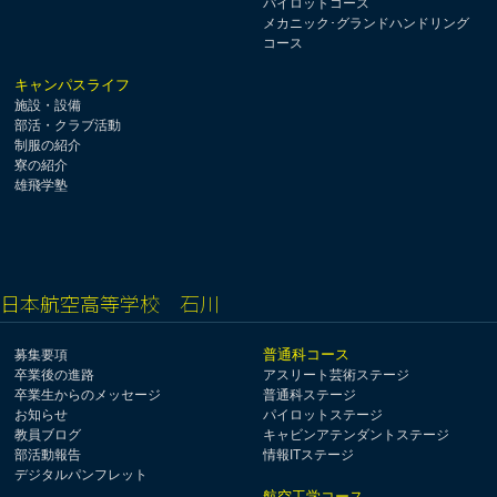
パイロットコース
メカニック･グランドハンドリング
コース
キャンパスライフ
施設・設備
部活・クラブ活動
制服の紹介
寮の紹介
雄飛学塾
日本航空高等学校 石川
普通科コース
募集要項
卒業後の進路
アスリート芸術ステージ
卒業生からのメッセージ
普通科ステージ
お知らせ
パイロットステージ
教員ブログ
キャビンアテンダントステージ
部活動報告
情報ITステージ
デジタルパンフレット
航空工学コース