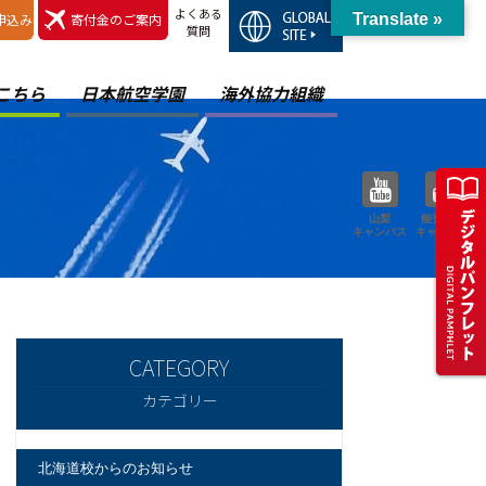
よくある
申込み
寄付金のご案内
Translate »
質問
こちら
日本航空学園
海外協力組織
山梨
能登空港
キャンパス
キャンパス
カテゴリー
北海道校からのお知らせ