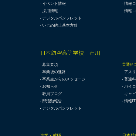
イベント情報
情報コ
採用情報
情報コ
デジタルパンフレット
いじめ防止基本方針
日本航空高等学校 石川
募集要項
普通科
卒業後の進路
アスリ
卒業生からのメッセージ
普通科
お知らせ
パイロ
教員ブログ
キャビ
部活動報告
情報I
デジタルパンフレット
進学・就職
日本航