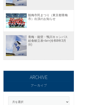
観梅市民まつり（東京都青梅
市）出演のお知らせ
青梅・能登・鴨川キャンパス
給食献立表<br>(令和8年3月
分)
アーカイブ