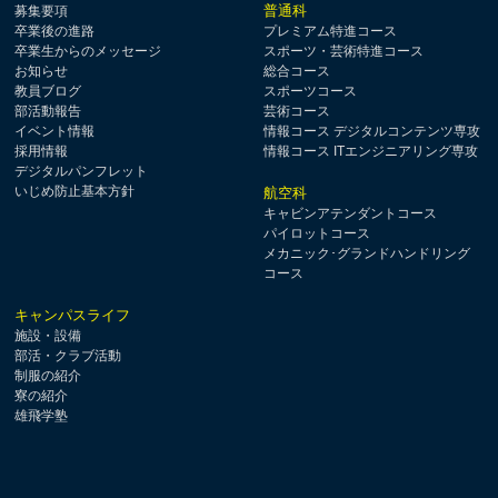
普通科
募集要項
卒業後の進路
プレミアム特進コース
卒業生からのメッセージ
スポーツ・芸術特進コース
お知らせ
総合コース
教員ブログ
スポーツコース
部活動報告
芸術コース
イベント情報
情報コース デジタルコンテンツ専攻
採用情報
情報コース ITエンジニアリング専攻
デジタルパンフレット
いじめ防止基本方針
航空科
キャビンアテンダントコース
パイロットコース
メカニック･グランドハンドリング
コース
キャンパスライフ
施設・設備
部活・クラブ活動
制服の紹介
寮の紹介
雄飛学塾