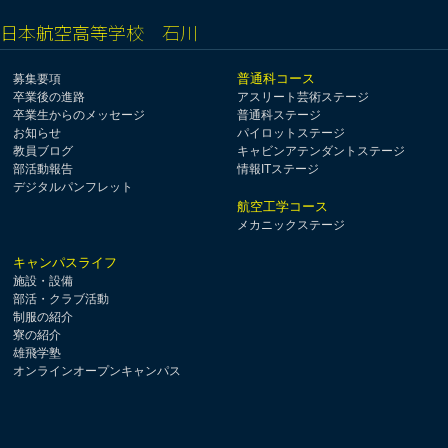
日本航空高等学校 石川
普通科コース
募集要項
卒業後の進路
アスリート芸術ステージ
卒業生からのメッセージ
普通科ステージ
お知らせ
パイロットステージ
教員ブログ
キャビンアテンダントステージ
部活動報告
情報ITステージ
デジタルパンフレット
航空工学コース
メカニックステージ
キャンパスライフ
施設・設備
部活・クラブ活動
制服の紹介
寮の紹介
雄飛学塾
オンラインオープンキャンパス