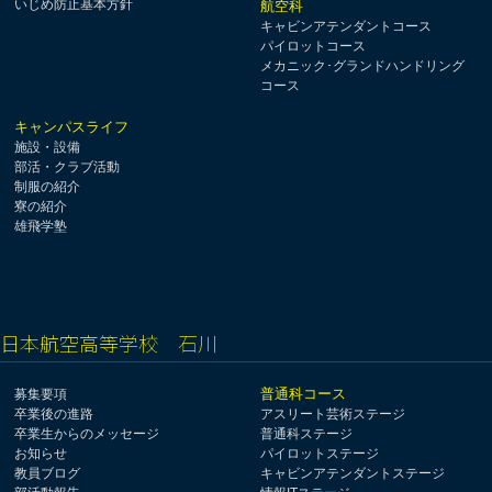
いじめ防止基本方針
航空科
キャビンアテンダントコース
パイロットコース
メカニック･グランドハンドリング
コース
キャンパスライフ
施設・設備
部活・クラブ活動
制服の紹介
寮の紹介
雄飛学塾
日本航空高等学校 石川
普通科コース
募集要項
卒業後の進路
アスリート芸術ステージ
卒業生からのメッセージ
普通科ステージ
お知らせ
パイロットステージ
教員ブログ
キャビンアテンダントステージ