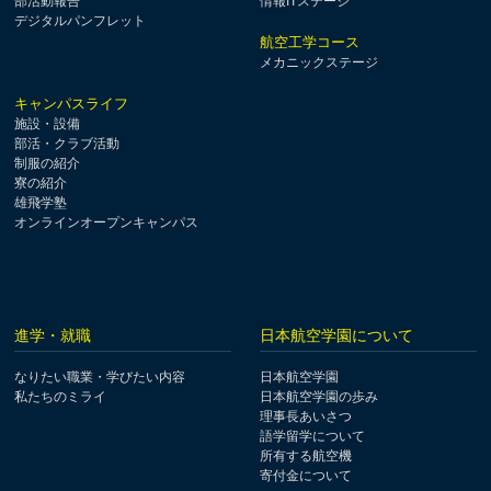
部活動報告
情報ITステージ
デジタルパンフレット
航空工学コース
メカニックステージ
キャンパスライフ
施設・設備
部活・クラブ活動
制服の紹介
寮の紹介
雄飛学塾
オンラインオープンキャンパス
進学・就職
日本航空学園について
なりたい職業・学びたい内容
日本航空学園
私たちのミライ
日本航空学園の歩み
理事長あいさつ
語学留学について
所有する航空機
寄付金について